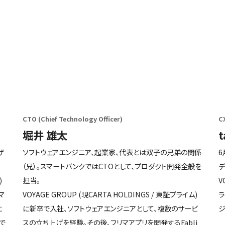
CX
CTO (Chief Technology Officer)
t
堀井 雄太
6
ザ
ソフトウェアエンジニア、起業家、代表とは双子の兄弟の関係
デ
（兄）。スマートバンクではCTOとして、プロダクト開発全般を
V
)
担当。
ラ
マ
VOYAGE GROUP (現CARTA HOLDINGS / 東証プライム)
ジ
に
に新卒で入社、ソフトウェアエンジニアとして、複数のサービ
で
スの立ち上げを経験。その後、フリマアプリを開発するFabli