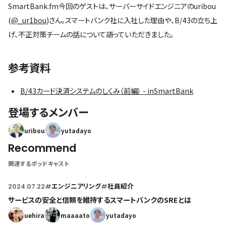
SmartBank.fm今回のゲストは、サーバーサイドエンジニアのuribou
(
@_ur1bou
)さん。スマートバンク社に入社した理由や、B/43の立ち上
げ、不正対策チームの話について語っていただきました。
参考資料
B/43カード決済システムのしくみ（前編） - inSmartBank
登場するメンバー
uribou
yutadayo
Recommend
関連するポッドキャスト
2024.07.22
#
エンジニアリング
#
社員紹介
サービスの安全と信頼を維持するスマートバンクのSREとは
uehira
maaaato
yutadayo