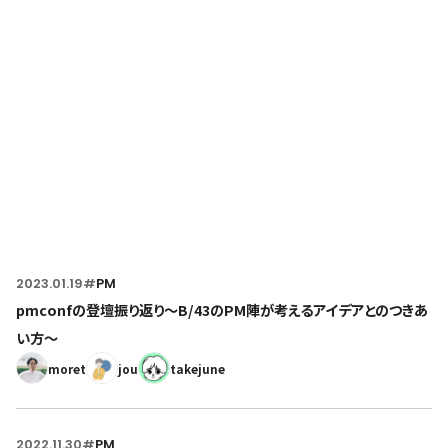
Home
トップページ
2023.01.19
#
PM
pmconfの登壇振り返り〜B/43のPM陣が考えるアイデアとのつきあ
い方〜
moret
jou
takejune
2022.11.30
#
PM