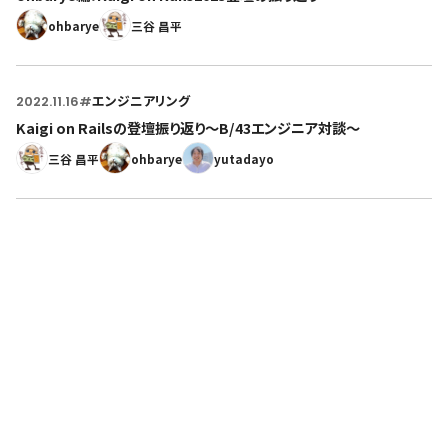
ohbarye
三谷 昌平
2022.11.16
#
エンジニアリング
Kaigi on Railsの登壇振り返り〜B/43エンジニア対談〜
三谷 昌平
ohbarye
yutadayo
人々が本当に欲しかったものをつくる。