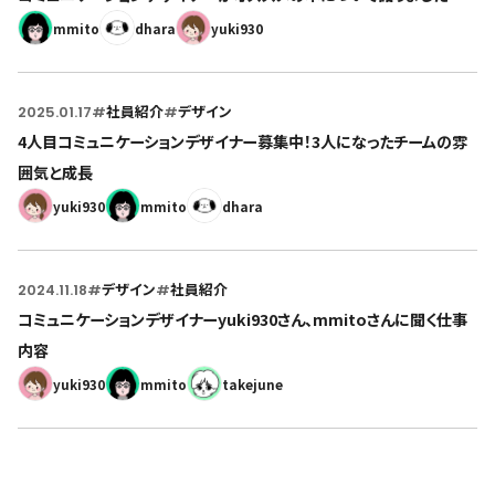
mmito
dhara
yuki930
2025.01.17
#
社員紹介
#
デザイン
4人目コミュニケーションデザイナー募集中！3人になったチームの雰
囲気と成長
yuki930
mmito
dhara
2024.11.18
#
デザイン
#
社員紹介
コミュニケーションデザイナーyuki930さん、mmitoさんに聞く仕事
内容
yuki930
mmito
takejune