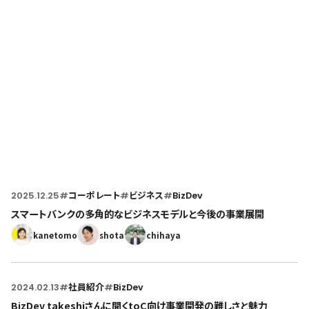
Home
トップページ
2025.12.25
#
コーポレート
#
ビジネス
#
BizDev
スマートバンクの多角的なビジネスモデルと今後の事業展開
kanetomo
shota
chihaya
2024.02.13
#
社員紹介
#
BizDev
BizDev takeshiさんに聞くtoC向け事業開発の難しさと魅力