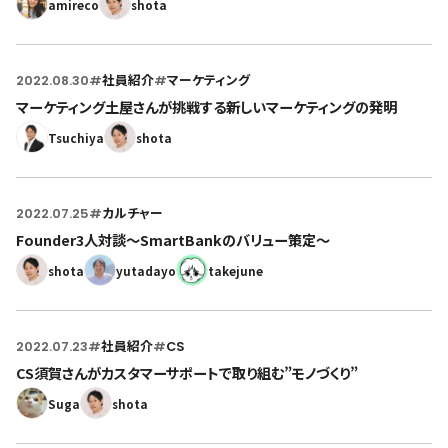
amireco
shota
2022.08.30
#
社員紹介
#
マーケティング
マーケティング土屋さんが挑戦する新しいマーケティングの発明
Tsuchiya
shota
2022.07.25
#
カルチャー
Founder3人対談〜SmartBankのバリュー策定〜
shota
yutadayo
takejune
2022.07.23
#
社員紹介
#
CS
CS須賀さんがカスタマーサポートで取り組む”モノづくり”
Suga
shota