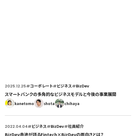
Home
トップページ
2025.12.25
#
コーポレート
#
ビジネス
#
BizDev
スマートバンクの多角的なビジネスモデルと今後の事業展開
kanetomo
shota
chihaya
2022.04.04
#
ビジネス
#
BizDev
#
社員紹介
BizDev赤池が語るFintech×BizDevの面白さとは？