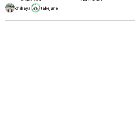
chihaya
takejune
人々が本当に欲しかったものをつくる。
その想いに共感できる仲間を求めています。
採用情報へ