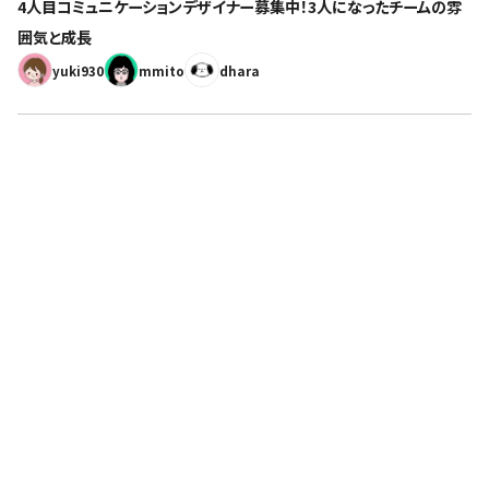
4人目コミュニケーションデザイナー募集中！3人になったチームの雰
囲気と成長
yuki930
mmito
dhara
人々が本当に欲しかったものをつくる。
その想いに共感できる仲間を求めています。
採用情報へ