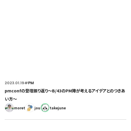
Home
トップページ
2023.01.19
#
PM
pmconfの登壇振り返り〜B/43のPM陣が考えるアイデアとのつきあ
い方〜
moret
jou
takejune