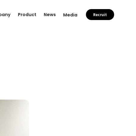
pany
Product
News
Media
Recruit