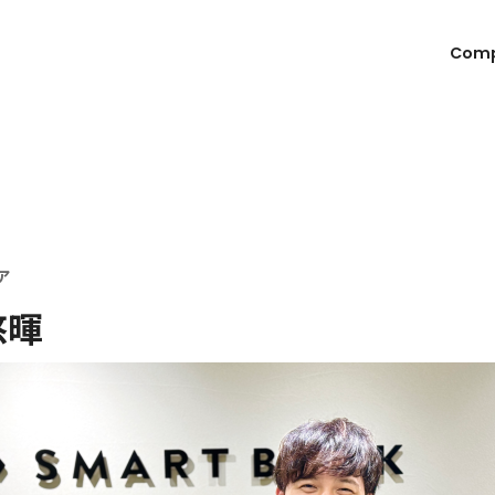
Com
ア
悠暉