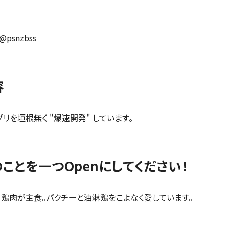
@psnzbss
容
リを垣根無く "爆速開発" しています。
ことを一つOpenにしてください！
、鶏肉が主食。パクチーと油淋鶏をこよなく愛しています。