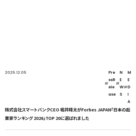
2025.12.05
Pre
N
M
ssR
E
E
#
#
ele
W
#
D
ase
S
I
A
株式会社スマートバンクCEO 堀井翔太がForbes JAPAN「日本の起
業家ランキング 2026」TOP 20に選ばれました