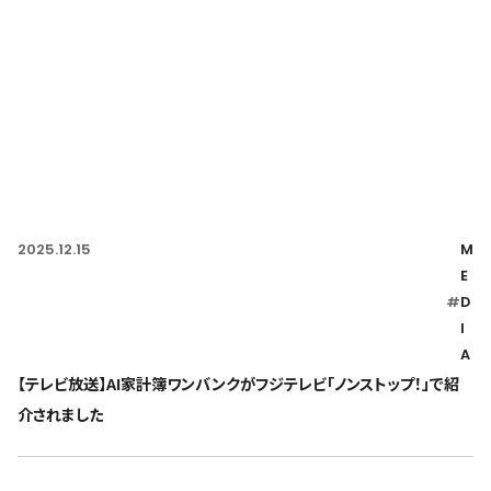
2025.12.15
M
E
#
D
I
A
【テレビ放送】AI家計簿ワンバンクがフジテレビ「ノンストップ！」で紹
介されました