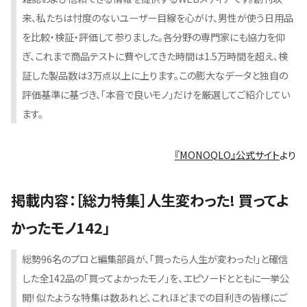
来、私たちは忖度のないユーザー目線を心がけ、男性が使う日用品
を比較・検証・評価して参りました。各分野の専門家にも協力を仰
ぎ、これまで商品テストに費やしてきた時間は1.5万時間を超え、検
証した製品数は3万点以上に上ります。この膨大なデータと独自の
評価基準に基づき、「本音で良いモノ」だけを厳選してご紹介してい
ます。
『MONOQLO』公式サイト
より
掲載内容：［総力特集］人生変わった! 買ってよ
かったモノ142」
総勢96名のプロと編集部員が、「買ったら人生が変わった!」と確信
した全142品の「買ってよかったモノ」を、エピソードとともに一挙公
開! 似たような特集は数あれど、これほどまでの目利きの皆様にご