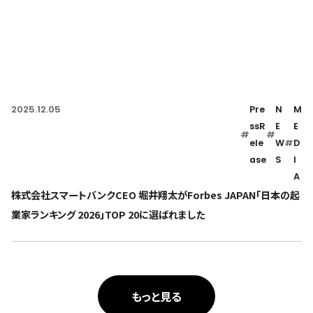
2025.12.05
Pre
N
M
ssR
E
E
#
#
ele
W
#
D
ase
S
I
A
株式会社スマートバンクCEO 堀井翔太がForbes JAPAN「日本の起
業家ランキング 2026」TOP 20に選ばれました
もっと見る