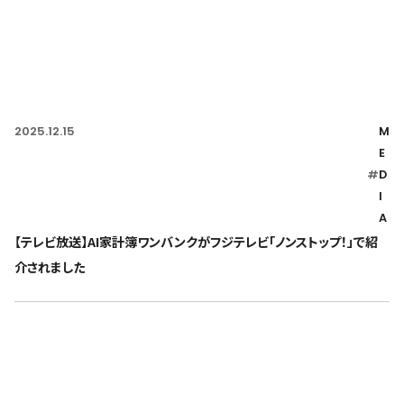
2025.12.15
M
E
#
D
I
A
【テレビ放送】AI家計簿ワンバンクがフジテレビ「ノンストップ！」で紹
介されました