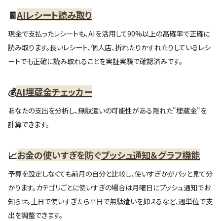
🧾
AIレシート読み取り
現金で支払ったレシートも、AIを活用して90%以上の高確率で正確に
読み取ります。長いレシート、個人店、折れたりかすれたりしているレシ
ートでも正確に読み取れることを実証実験で確認済みです。
💰️
AI埋蔵金チェッカー
あなたの支出を分析し、無駄遣いの可能性がある隠れた"埋蔵金"を
計算できます。
📈
お金の使いすぎを防ぐ
プッシュ通知＆グラフ機能
予算を設定しなくても前月の自分と比較し、使いすぎかがパッと見て分
かります。カテゴリごとに使いすぎの場合は月曜日にプッシュ通知でお
知らせ。土日で使いすぎたら平日で無駄遣いを抑えるなど、週単位で支
出を調整できます。