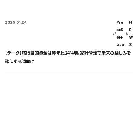
2025.01.24
Pre
N
ssR
E
#
#
ele
W
ase
S
【データ】旅行目的資金は昨年比24%増。家計管理で未来の楽しみを
確保する傾向に