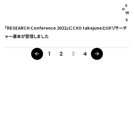
E
#
W
S
「RESEARCH Conference 2022」にCXO takejuneとUXリサーチ
ャー瀧本が登壇しました
1
2
3
4
人々が本当に欲しかったものをつくる。