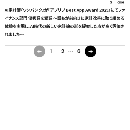
S
ase
AI家計簿『ワンバンク』が『アプリブ Best App Award 2025』にてファ
イナンス部門 優秀賞を受賞 〜誰もが前向きに家計改善に取り組める
体験を実現し、AI時代の新しい家計簿の形を提案した点が高く評価さ
れました〜
1
2
6
人々が本当に欲しかったものをつくる。