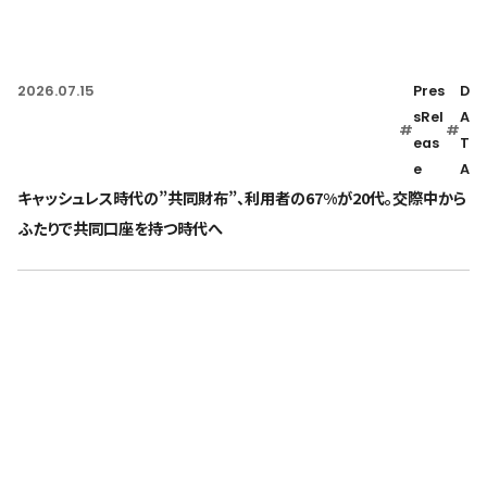
2026.07.15
Pres
D
sRel
A
#
#
eas
T
e
A
キャッシュレス時代の”共同財布”、利用者の67%が20代。交際中から
ふたりで共同口座を持つ時代へ