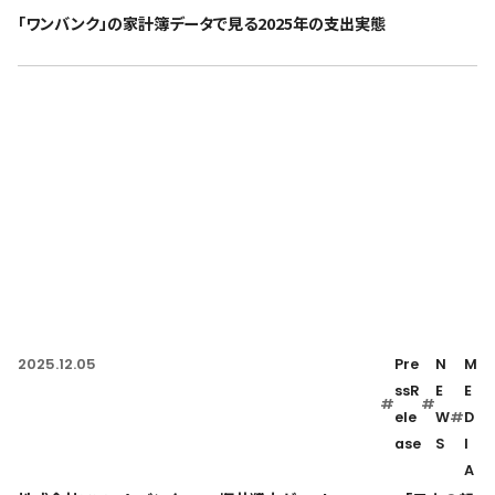
「ワンバンク」の家計簿データで見る2025年の支出実態
2025.12.05
Pre
N
M
ssR
E
E
#
#
ele
W
#
D
ase
S
I
A