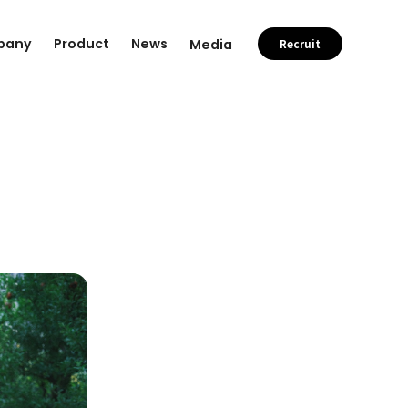
pany
Product
News
Media
Recruit